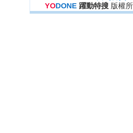
YO
DONE
躍動特搜
版權所有 C