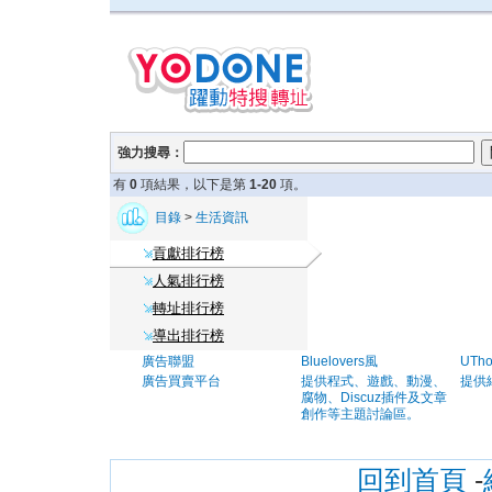
強力搜尋：
有
0
項結果，以下是第
1-20
項。
目錄
>
生活資訊
貢獻排行榜
人氣排行榜
轉址排行榜
導出排行榜
廣告聯盟
Bluelovers風
UTh
廣告買賣平台
提供程式、遊戲、動漫、
提供
腐物、Discuz插件及文章
創作等主題討論區。
回到首頁
-