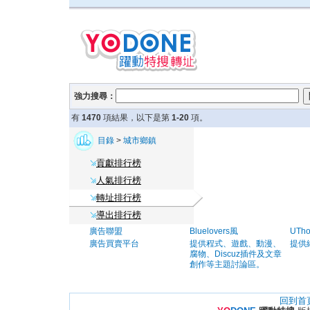
強力搜尋：
有
1470
項結果，以下是第
1-20
項。
目錄
>
城市鄉鎮
貢獻排行榜
人氣排行榜
轉址排行榜
導出排行榜
廣告聯盟
Bluelovers風
UTh
廣告買賣平台
提供程式、遊戲、動漫、
提供
腐物、Discuz插件及文章
創作等主題討論區。
回到首