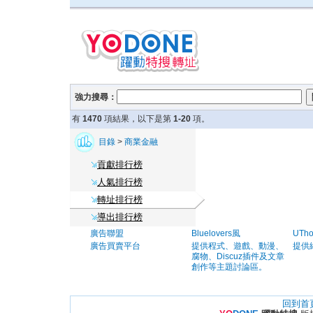
強力搜尋：
有
1470
項結果，以下是第
1-20
項。
目錄
>
商業金融
貢獻排行榜
人氣排行榜
轉址排行榜
導出排行榜
廣告聯盟
Bluelovers風
UTh
廣告買賣平台
提供程式、遊戲、動漫、
提供
腐物、Discuz插件及文章
創作等主題討論區。
回到首