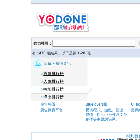
強力搜尋：
有
1470
項結果，以下是第
1-20
項。
目錄
>
疾病資訊
貢獻排行榜
人氣排行榜
轉址排行榜
導出排行榜
廣告聯盟
Bluelovers風
UTh
廣告買賣平台
提供程式、遊戲、動漫、
提供
腐物、Discuz插件及文章
創作等主題討論區。
回到首