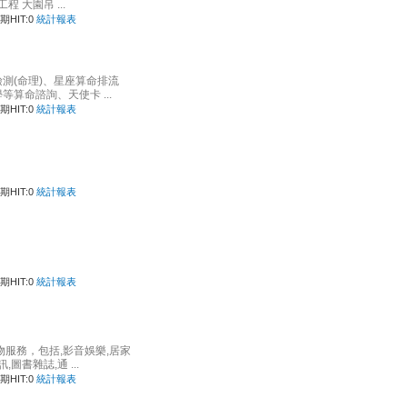
 大園吊 ...
期HIT:0
統計報表
測(命理)、星座算命排流
算命諮詢、天使卡 ...
期HIT:0
統計報表
期HIT:0
統計報表
期HIT:0
統計報表
物服務，包括,影音娛樂,居家
圖書雜誌,通 ...
期HIT:0
統計報表