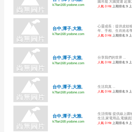
園吊籠 大園貨運 起重工程
k7fan168.yodone.com
人氣 0 Hit
上期排名:9 上
心靈成長：提供皮紋檢
台中,潭子,大雅,
年、手相、生肖姓名學等
k7fan168.yodone.com
人氣 0 Hit
上期排名:9 上
台中,潭子,大雅,
分享我們的世界 ...
人氣 0 Hit
上期排名:9 上
k7fan168.yodone.com
台中,潭子,大雅,
生活寫真 ...
人氣 0 Hit
上期排名:9 上
k7fan168.yodone.com
生活情報 提供線上購
台中,潭子,大雅,
生活,家電用品,電腦資訊,
k7fan168.yodone.com
人氣 0 Hit
上期排名:9 上