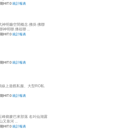
期HIT:0
統計報表
代神明廳空間概念.佛掛.佛聯
神明聯.佛祖聯 ...
期HIT:0
統計報表
期HIT:0
統計報表
各類線上遊戲私服、大型RO私
期HIT:0
統計報表
五峰鄉麥巴來部落 名叫仙湖露
又靠河 ...
期HIT:0
統計報表