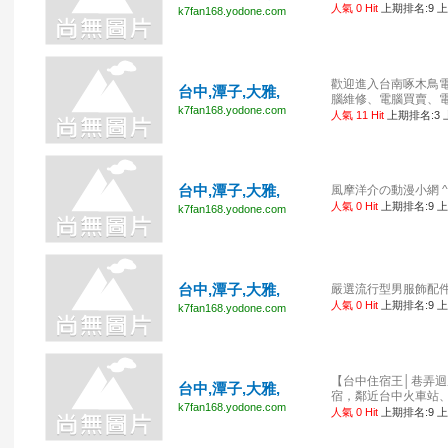
人氣 0 Hit
上期排名:9 上
k7fan168.yodone.com
歡迎進入台南啄木鳥
台中,潭子,大雅,
腦維修、電腦買賣、電腦
k7fan168.yodone.com
人氣 11 Hit
上期排名:3 上
台中,潭子,大雅,
風摩洋介の動漫小網 ^o^ 
人氣 0 Hit
上期排名:9 上
k7fan168.yodone.com
台中,潭子,大雅,
嚴選流行型男服飾配件 .
人氣 0 Hit
上期排名:9 上
k7fan168.yodone.com
【台中住宿王│巷弄
台中,潭子,大雅,
宿，鄰近台中火車站、台
k7fan168.yodone.com
人氣 0 Hit
上期排名:9 上