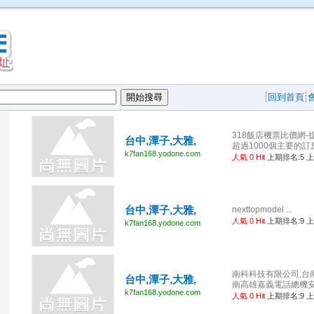
回到首頁
318飯店機票比價網
台中,潭子,大雅,
超過1000個主要的訂房
k7fan168.yodone.com
人氣 0 Hit
上期排名:5 上
台中,潭子,大雅,
nexttopmodel ...
人氣 0 Hit
上期排名:9 上
k7fan168.yodone.com
南科科技有限公司,台
台中,潭子,大雅,
南高雄嘉義電話總機安裝
k7fan168.yodone.com
人氣 0 Hit
上期排名:9 上