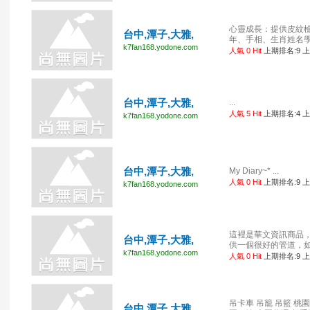
心靈成長：提供皮紋檢
台中,潭子,大雅,
年、手相、生肖姓名學等
k7fan168.yodone.com
人氣 0 Hit
上期排名:9 上
台中,潭子,大雅,
...
人氣 5 Hit
上期排名:4 上
k7fan168.yodone.com
台中,潭子,大雅,
My Diary~* ...
人氣 0 Hit
上期排名:9 上
k7fan168.yodone.com
這裡是華文資訊商品
台中,潭子,大雅,
供一個很好的管道，如商
k7fan168.yodone.com
人氣 0 Hit
上期排名:9 上
吊卡車 吊籠 吊籃 桃
台中,潭子,大雅,