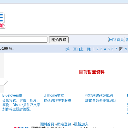
回到首頁
[8]
1-160
項。
[第一頁]
[上一頁]
1
2
3
4
5
6
7
9
目前暫無資料
Bluelovers風
UThome交友
挖酷站網站評鑑網
提供程式、遊戲、動漫、
提供網路交友服務
評鑑各類型優質網站
腐物、Discuz插件及文章
創作等主題討論區。
回到首頁
-
網站登錄
-
最新加入