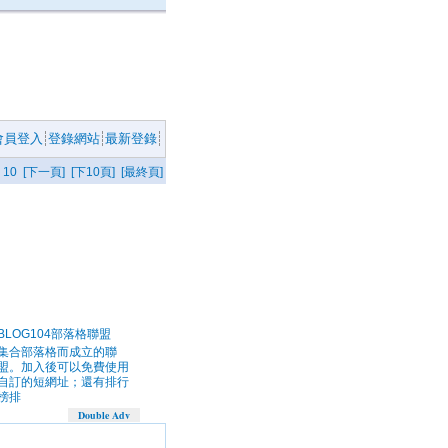
會員登入
登錄網站
最新登錄
10
[下一頁]
[下10頁]
[最終頁]
BLOG104部落格聯盟
集合部落格而成立的聯
盟。加入後可以免費使用
自訂的短網址；還有排行
榜排
Double Adv