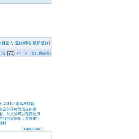
會員登入
登錄網站
最新登錄
[73]
72
74
[下一頁]
[最終頁]
BLOG104部落格聯盟
集合部落格而成立的聯
盟。加入後可以免費使用
自訂的短網址；還有排行
榜排
Double Adv