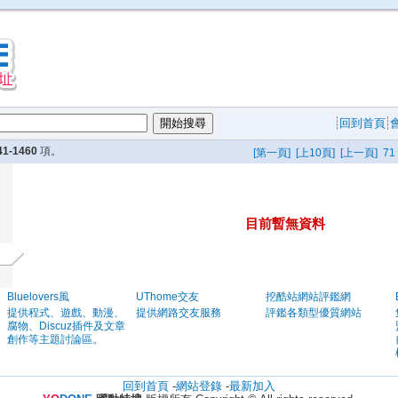
回到首頁
41-1460
項。
[第一頁]
[上10頁]
[上一頁]
71
目前暫無資料
Bluelovers風
UThome交友
挖酷站網站評鑑網
提供程式、遊戲、動漫、
提供網路交友服務
評鑑各類型優質網站
腐物、Discuz插件及文章
創作等主題討論區。
回到首頁
-
網站登錄
-
最新加入