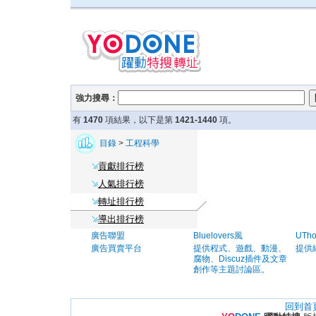
強力搜尋：
有
1470
項結果，以下是第
1421-1440
項。
目錄
>
工程科學
貢獻排行榜
人氣排行榜
轉址排行榜
導出排行榜
廣告聯盟
Bluelovers風
UTh
廣告買賣平台
提供程式、遊戲、動漫、
提供
腐物、Discuz插件及文章
創作等主題討論區。
回到首