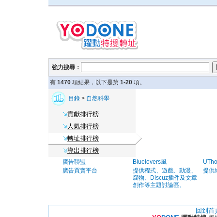
強力搜尋：
有
1470
項結果，以下是第
1-20
項。
目錄
>
自然科學
貢獻排行榜
人氣排行榜
轉址排行榜
導出排行榜
廣告聯盟
Bluelovers風
UTh
廣告買賣平台
提供程式、遊戲、動漫、
提供
腐物、Discuz插件及文章
創作等主題討論區。
回到首