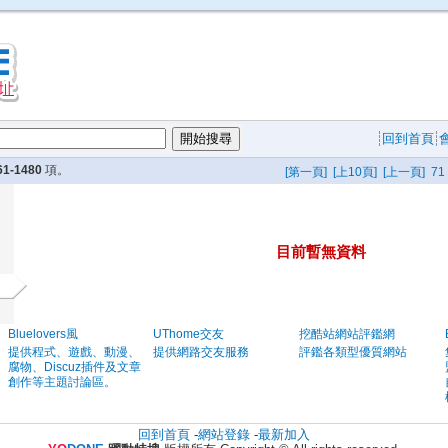
回到首頁
61-1480
項。
[第一頁]
[上10頁]
[上一頁]
71
目前暫無資料
Bluelovers風
UThome交友
挖酷站網站評鑑網
提供程式、遊戲、動漫、
提供網路交友服務
評鑑各類型優質網站
腐物、Discuz插件及文章
創作等主題討論區。
回到首頁
-
網站登錄
-
最新加入