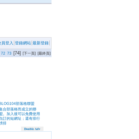
會員登入
登錄網站
最新登錄
[74]
72
73
[下一頁] [最終頁]
BLOG104部落格聯盟
集合部落格而成立的聯
盟。加入後可以免費使用
自訂的短網址；還有排行
榜排
Double Adv