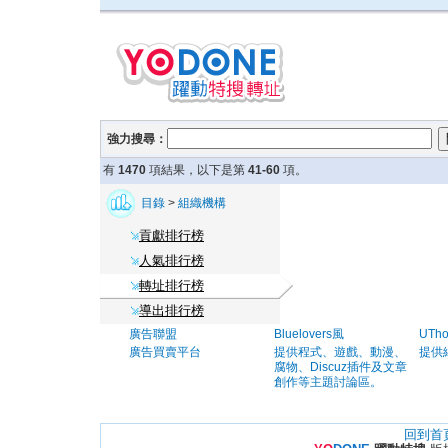
強力搜尋：
有
1470
項結果，以下是第
41-60
項。
目錄
>
組織機構
貢獻排行榜
人氣排行榜
轉址排行榜
導出排行榜
廣告聯盟
Bluelovers風
UTh
廣告買賣平台
提供程式、遊戲、動漫、
提供
腐物、Discuz插件及文章
創作等主題討論區。
回到首