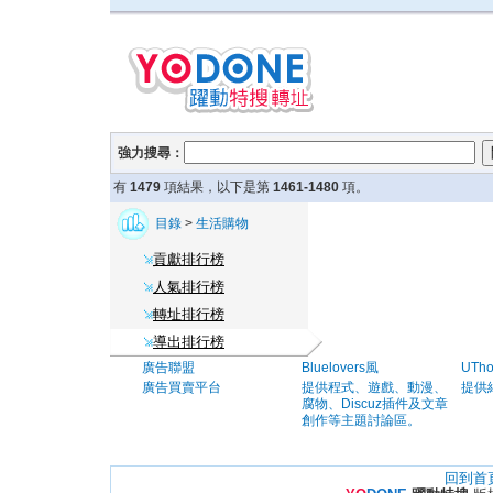
強力搜尋：
有
1479
項結果，以下是第
1461-1480
項。
目錄
>
生活購物
貢獻排行榜
人氣排行榜
轉址排行榜
導出排行榜
廣告聯盟
Bluelovers風
UTh
廣告買賣平台
提供程式、遊戲、動漫、
提供
腐物、Discuz插件及文章
創作等主題討論區。
回到首