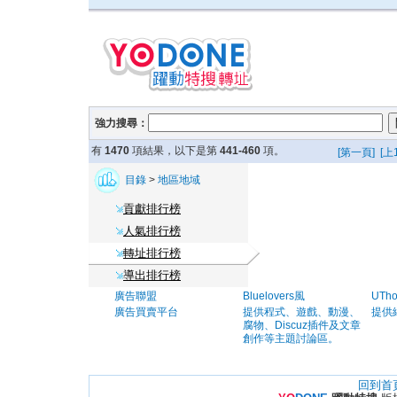
強力搜尋：
有
1470
項結果，以下是第
441-460
項。
[第一頁]
[上
目錄
>
地區地域
貢獻排行榜
人氣排行榜
轉址排行榜
導出排行榜
廣告聯盟
Bluelovers風
UTh
廣告買賣平台
提供程式、遊戲、動漫、
提供
腐物、Discuz插件及文章
創作等主題討論區。
回到首