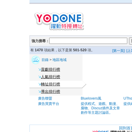
強力搜尋：
有
1470
項結果，以下是第
501-520
項。
[第一頁]
[上
目錄
>
地區地域
貢獻排行榜
人氣排行榜
轉址排行榜
導出排行榜
廣告聯盟
Bluelovers風
UTh
廣告買賣平台
提供程式、遊戲、動漫、
提供
腐物、Discuz插件及文章
創作等主題討論區。
回到首