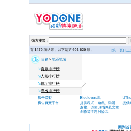
強力搜尋：
有
1470
項結果，以下是第
601-620
項。
[第一頁]
[上
目錄
>
地區地域
貢獻排行榜
人氣排行榜
轉址排行榜
導出排行榜
廣告聯盟
Bluelovers風
UTh
廣告買賣平台
提供程式、遊戲、動漫、
提供
腐物、Discuz插件及文章
創作等主題討論區。
回到首