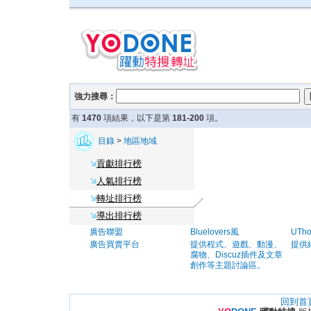
強力搜尋：
有
1470
項結果，以下是第
181-200
項。
目錄
>
地區地域
貢獻排行榜
人氣排行榜
轉址排行榜
導出排行榜
廣告聯盟
Bluelovers風
UTh
廣告買賣平台
提供程式、遊戲、動漫、
提供
腐物、Discuz插件及文章
創作等主題討論區。
回到首