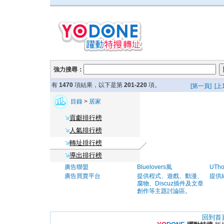
強力搜尋：
有
1470
項結果，以下是第
201-220
項。
[第一頁]
[上
目錄
>
居家
貢獻排行榜
人氣排行榜
轉址排行榜
導出排行榜
廣告聯盟
Bluelovers風
UTh
廣告買賣平台
提供程式、遊戲、動漫、
提供
腐物、Discuz插件及文章
創作等主題討論區。
回到首