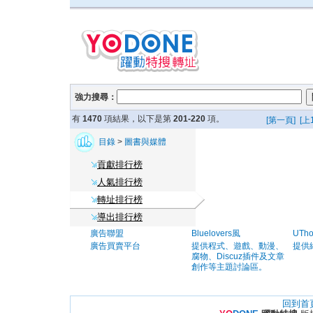
強力搜尋：
有
1470
項結果，以下是第
201-220
項。
[第一頁]
[上
目錄
>
圖書與媒體
貢獻排行榜
人氣排行榜
轉址排行榜
導出排行榜
廣告聯盟
Bluelovers風
UTh
廣告買賣平台
提供程式、遊戲、動漫、
提供
腐物、Discuz插件及文章
創作等主題討論區。
回到首