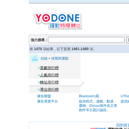
強力搜尋：
有
1470
項結果，以下是第
1461-1480
項。
目錄
>
休閒與運動
貢獻排行榜
人氣排行榜
轉址排行榜
導出排行榜
廣告聯盟
Bluelovers風
UTh
廣告買賣平台
提供程式、遊戲、動漫、
提供
腐物、Discuz插件及文章
創作等主題討論區。
回到首