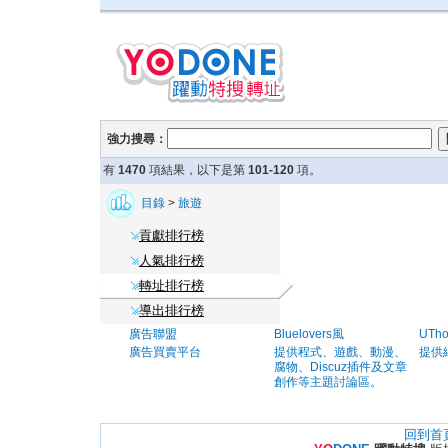
強力搜尋：
有
1470
項結果，以下是第
101-120
項。
目錄
>
旅遊
貢獻排行榜
人氣排行榜
轉址排行榜
導出排行榜
廣告聯盟
Bluelovers風
UTh
廣告買賣平台
提供程式、遊戲、動漫、
提供
腐物、Discuz插件及文章
創作等主題討論區。
回到首