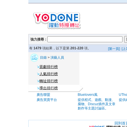
強力搜尋：
有
1479
項結果，以下是第
201-220
項。
[第一頁]
[上
目錄
>
演藝人員
貢獻排行榜
人氣排行榜
轉址排行榜
導出排行榜
廣告聯盟
Bluelovers風
UTh
廣告買賣平台
提供程式、遊戲、動漫、
提供
腐物、Discuz插件及文章
創作等主題討論區。
回到首