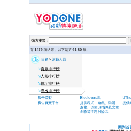
強力搜尋：
有
1479
項結果，以下是第
61-80
項。
目錄
>
演藝人員
貢獻排行榜
人氣排行榜
轉址排行榜
導出排行榜
廣告聯盟
Bluelovers風
UTh
廣告買賣平台
提供程式、遊戲、動漫、
提供
腐物、Discuz插件及文章
創作等主題討論區。
回到首