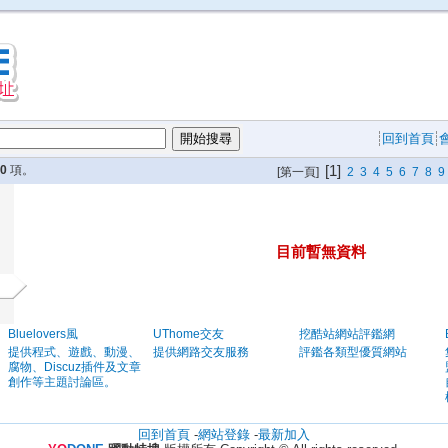
回到首頁
[1]
20
項。
[第一頁]
2
3
4
5
6
7
8
9
目前暫無資料
Bluelovers風
UThome交友
挖酷站網站評鑑網
提供程式、遊戲、動漫、
提供網路交友服務
評鑑各類型優質網站
腐物、Discuz插件及文章
創作等主題討論區。
回到首頁
-
網站登錄
-
最新加入