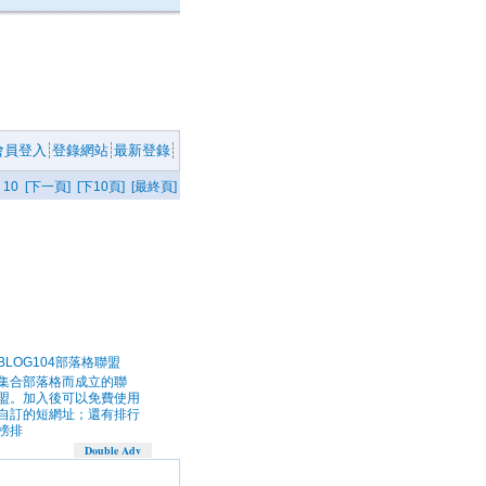
會員登入
登錄網站
最新登錄
10
[下一頁]
[下10頁]
[最終頁]
BLOG104部落格聯盟
集合部落格而成立的聯
盟。加入後可以免費使用
自訂的短網址；還有排行
榜排
Double Adv