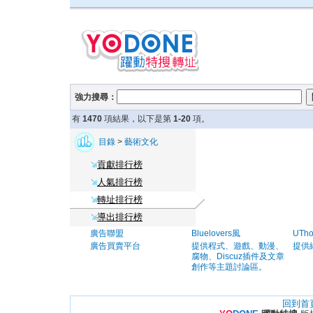
強力搜尋：
有
1470
項結果，以下是第
1-20
項。
目錄
>
藝術文化
貢獻排行榜
人氣排行榜
轉址排行榜
導出排行榜
廣告聯盟
Bluelovers風
UTh
廣告買賣平台
提供程式、遊戲、動漫、
提供
腐物、Discuz插件及文章
創作等主題討論區。
回到首