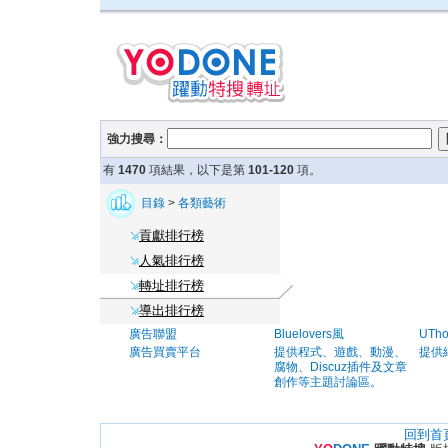
強力搜尋：
有
1470
項結果，以下是第
101-120
項。
目錄
>
各類藝術
貢獻排行榜
人氣排行榜
轉址排行榜
導出排行榜
廣告聯盟
Bluelovers風
UTh
廣告買賣平台
提供程式、遊戲、動漫、
提供
腐物、Discuz插件及文章
創作等主題討論區。
回到首