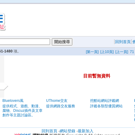
回到首頁
61-1480
項。
[第一頁]
[上10頁]
[上一頁]
71
目前暫無資料
Bluelovers風
UThome交友
挖酷站網站評鑑網
提供程式、遊戲、動漫、
提供網路交友服務
評鑑各類型優質網站
腐物、Discuz插件及文章
創作等主題討論區。
回到首頁
-
網站登錄
-
最新加入