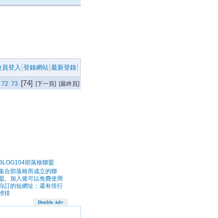
會員登入
登錄網站
最新登錄
[74]
72
73
[下一頁] [最終頁]
BLOG104部落格聯盟
集合部落格而成立的聯
盟。加入後可以免費使用
自訂的短網址；還有排行
榜排
Double Adv