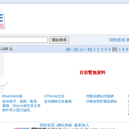
回到首頁
[6]
1-120
項。
[第一頁]
[上一頁]
1
2
3
4
5
7
8
9
目前暫無資料
Bluelovers風
UThome交友
挖酷站網站評鑑網
提供程式、遊戲、動漫、
提供網路交友服務
評鑑各類型優質網站
腐物、Discuz插件及文章
創作等主題討論區。
回到首頁
-
網站登錄
-
最新加入