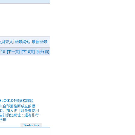
會員登入
登錄網站
最新登錄
10
[下一頁]
[下10頁]
[最終頁]
BLOG104部落格聯盟
集合部落格而成立的聯
盟。加入後可以免費使用
自訂的短網址；還有排行
榜排
Double Adv