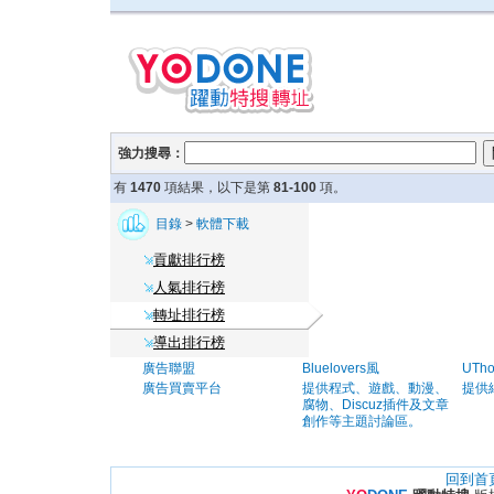
強力搜尋：
有
1470
項結果，以下是第
81-100
項。
目錄
>
軟體下載
貢獻排行榜
人氣排行榜
轉址排行榜
導出排行榜
廣告聯盟
Bluelovers風
UTh
廣告買賣平台
提供程式、遊戲、動漫、
提供
腐物、Discuz插件及文章
創作等主題討論區。
回到首