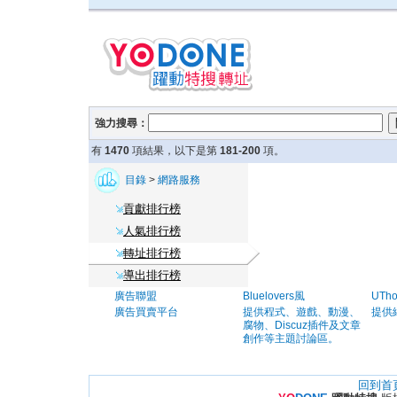
強力搜尋：
有
1470
項結果，以下是第
181-200
項。
目錄
>
網路服務
貢獻排行榜
人氣排行榜
轉址排行榜
導出排行榜
廣告聯盟
Bluelovers風
UTh
廣告買賣平台
提供程式、遊戲、動漫、
提供
腐物、Discuz插件及文章
創作等主題討論區。
回到首