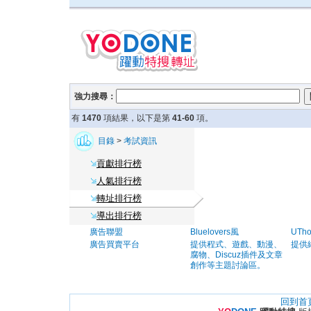
強力搜尋：
有
1470
項結果，以下是第
41-60
項。
目錄
>
考試資訊
貢獻排行榜
人氣排行榜
轉址排行榜
導出排行榜
廣告聯盟
Bluelovers風
UTh
廣告買賣平台
提供程式、遊戲、動漫、
提供
腐物、Discuz插件及文章
創作等主題討論區。
回到首