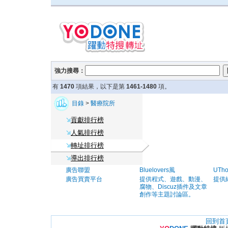
強力搜尋：
有
1470
項結果，以下是第
1461-1480
項。
目錄
>
醫療院所
貢獻排行榜
人氣排行榜
轉址排行榜
導出排行榜
廣告聯盟
Bluelovers風
UTh
廣告買賣平台
提供程式、遊戲、動漫、
提供
腐物、Discuz插件及文章
創作等主題討論區。
回到首