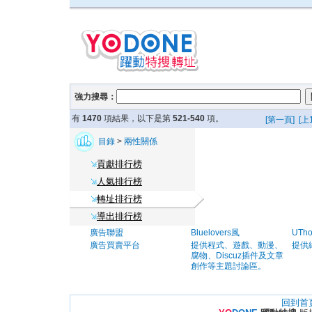
強力搜尋：
有
1470
項結果，以下是第
521-540
項。
[第一頁]
[上
目錄
>
兩性關係
貢獻排行榜
人氣排行榜
轉址排行榜
導出排行榜
廣告聯盟
Bluelovers風
UTh
廣告買賣平台
提供程式、遊戲、動漫、
提供
腐物、Discuz插件及文章
創作等主題討論區。
回到首