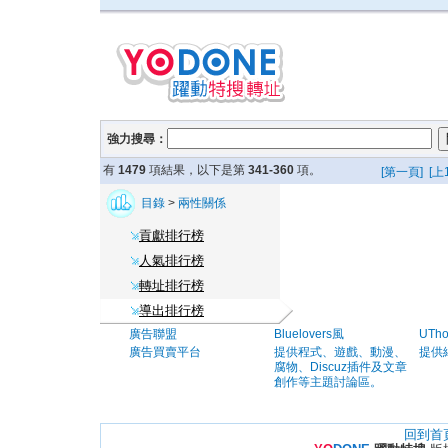
強力搜尋：
有
1479
項結果，以下是第
341-360
項。
[第一頁]
[上
目錄
>
兩性關係
貢獻排行榜
人氣排行榜
轉址排行榜
導出排行榜
廣告聯盟
Bluelovers風
UTh
廣告買賣平台
提供程式、遊戲、動漫、
提供
腐物、Discuz插件及文章
創作等主題討論區。
回到首