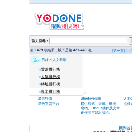
強力搜尋：
有
1479
項結果，以下是第
421-440
項。
[第一頁]
[上
目錄
>
人文科學
貢獻排行榜
人氣排行榜
轉址排行榜
導出排行榜
廣告聯盟
Bluelovers風
UTh
廣告買賣平台
提供程式、遊戲、動漫、
提供
腐物、Discuz插件及文章
創作等主題討論區。
回到首