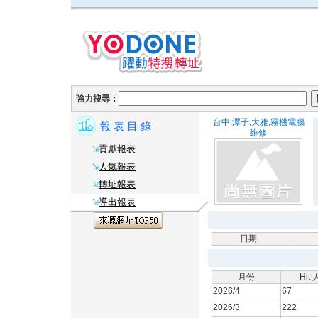
強力搜尋：
台中,潭子,大雅,霧機電腦
報 表 目 錄
維修
貢獻報表
人氣報表
轉址報表
導出報表
日期
月份
Hit
2026/4
67
2026/3
222