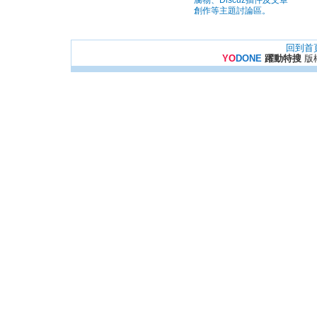
腐物、Discuz插件及文章
創作等主題討論區。
回到首
YO
DONE
躍動特搜
版權所