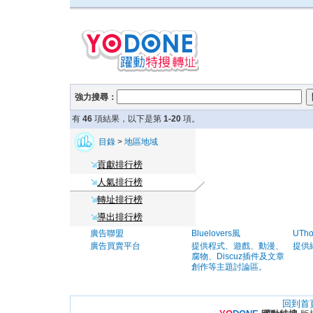
強力搜尋：
有
46
項結果，以下是第
1-20
項。
目錄
>
地區地域
貢獻排行榜
人氣排行榜
轉址排行榜
導出排行榜
廣告聯盟
Bluelovers風
UTh
廣告買賣平台
提供程式、遊戲、動漫、
提供
腐物、Discuz插件及文章
創作等主題討論區。
回到首