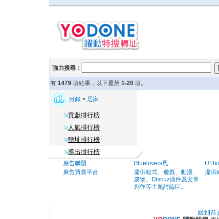
強力搜尋：
有
1479
項結果，以下是第
1-20
項。
目錄
>
居家
貢獻排行榜
人氣排行榜
轉址排行榜
導出排行榜
廣告聯盟
Bluelovers風
UTh
廣告買賣平台
提供程式、遊戲、動漫、
提供
腐物、Discuz插件及文章
創作等主題討論區。
回到首