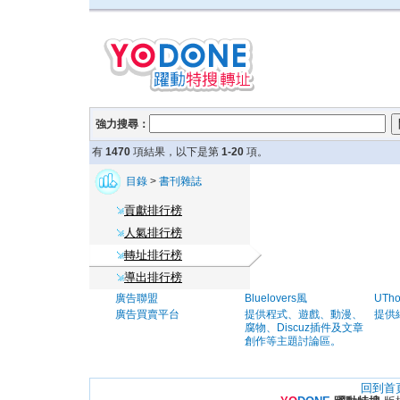
強力搜尋：
有
1470
項結果，以下是第
1-20
項。
目錄
>
書刊雜誌
貢獻排行榜
人氣排行榜
轉址排行榜
導出排行榜
廣告聯盟
Bluelovers風
UTh
廣告買賣平台
提供程式、遊戲、動漫、
提供
腐物、Discuz插件及文章
創作等主題討論區。
回到首