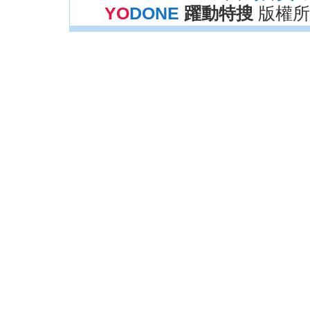
YO
DONE
躍動特搜
版權所有 C