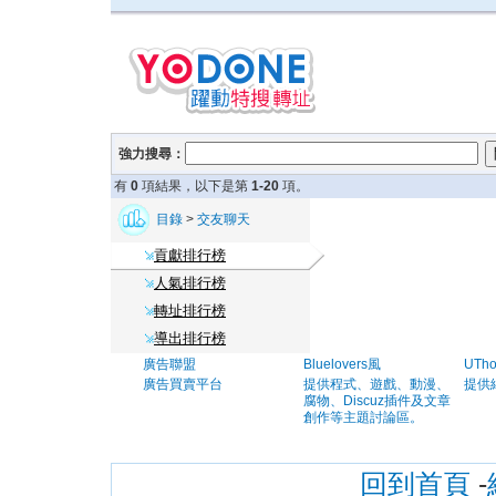
強力搜尋：
有
0
項結果，以下是第
1-20
項。
目錄
>
交友聊天
貢獻排行榜
人氣排行榜
轉址排行榜
導出排行榜
廣告聯盟
Bluelovers風
UTh
廣告買賣平台
提供程式、遊戲、動漫、
提供
腐物、Discuz插件及文章
創作等主題討論區。
回到首頁
-