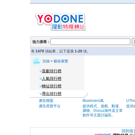
強力搜尋：
有
1479
項結果，以下是第
1-20
項。
目錄
>
藝術展覽
貢獻排行榜
人氣排行榜
轉址排行榜
導出排行榜
廣告聯盟
Bluelovers風
UTh
廣告買賣平台
提供程式、遊戲、動漫、
提供
腐物、Discuz插件及文章
創作等主題討論區。
回到首