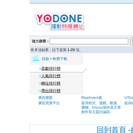
強力搜尋：
有
0
項結果，以下是第
1-20
項。
目錄
>
軟體下載
貢獻排行榜
人氣排行榜
轉址排行榜
導出排行榜
廣告聯盟
Bluelovers風
UTh
廣告買賣平台
提供程式、遊戲、動漫、
提供
腐物、Discuz插件及文章
創作等主題討論區。
回到首頁
-