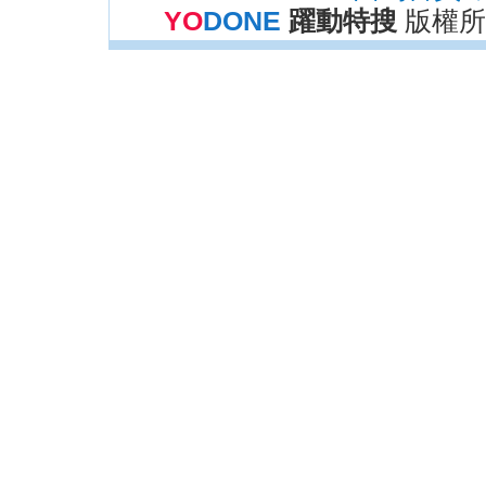
YO
DONE
躍動特搜
版權所有 C