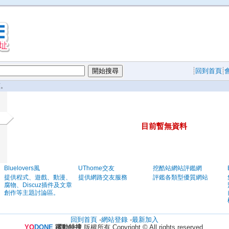
回到首頁
。
目前暫無資料
Bluelovers風
UThome交友
挖酷站網站評鑑網
提供程式、遊戲、動漫、
提供網路交友服務
評鑑各類型優質網站
腐物、Discuz插件及文章
創作等主題討論區。
回到首頁
-
網站登錄
-
最新加入
YO
DONE
躍動特搜
版權所有 Copyright © All rights reserved.