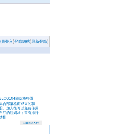
會員登入
登錄網站
最新登錄
BLOG104部落格聯盟
集合部落格而成立的聯
盟。加入後可以免費使用
自訂的短網址；還有排行
榜排
Double Adv