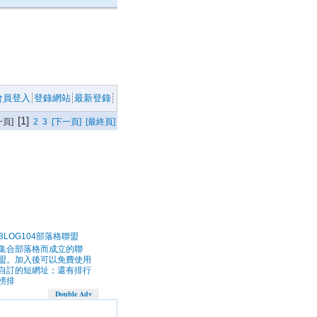
會員登入
登錄網站
最新登錄
[1]
一頁]
2
3
[下一頁]
[最終頁]
BLOG104部落格聯盟
集合部落格而成立的聯
盟。加入後可以免費使用
自訂的短網址；還有排行
榜排
Double Adv