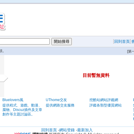
回到首頁
項。
[第
目前暫無資料
Bluelovers風
UThome交友
挖酷站網站評鑑網
提供程式、遊戲、動漫、
提供網路交友服務
評鑑各類型優質網站
腐物、Discuz插件及文章
創作等主題討論區。
回到首頁
-
網站登錄
-
最新加入