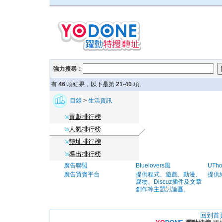
強力搜尋：
有
46
項結果，以下是第
21-40
項。
目錄
>
生活資訊
貢獻排行榜
人氣排行榜
轉址排行榜
導出排行榜
廣告聯盟
Bluelovers風
UTh
廣告買賣平台
提供程式、遊戲、動漫、
提供
腐物、Discuz插件及文章
創作等主題討論區。
回到首