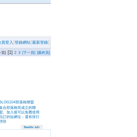
會員登入
登錄網站
最新登錄
[1]
一頁]
2
3
[下一頁]
[最終頁]
BLOG104部落格聯盟
集合部落格而成立的聯
盟。加入後可以免費使用
自訂的短網址；還有排行
榜排
Double Adv