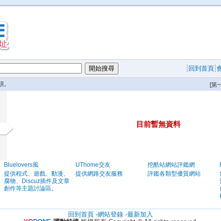
回到首頁
項。
[第
目前暫無資料
Bluelovers風
UThome交友
挖酷站網站評鑑網
提供程式、遊戲、動漫、
提供網路交友服務
評鑑各類型優質網站
腐物、Discuz插件及文章
創作等主題討論區。
回到首頁
-
網站登錄
-
最新加入