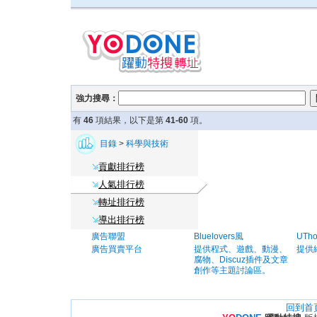
強力搜尋：
有
46
項結果，以下是第
41-60
項。
目錄
>
科學與技術
貢獻排行榜
人氣排行榜
轉址排行榜
導出排行榜
廣告聯盟
Bluelovers風
UTh
廣告買賣平台
提供程式、遊戲、動漫、
提供
腐物、Discuz插件及文章
創作等主題討論區。
回到首