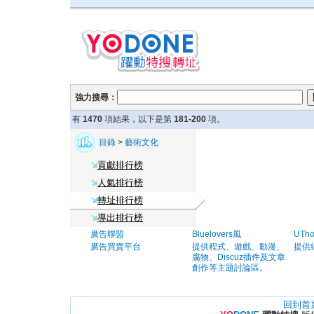
強力搜尋：
有
1470
項結果，以下是第
181-200
項。
目錄
>
藝術文化
貢獻排行榜
人氣排行榜
轉址排行榜
導出排行榜
廣告聯盟
Bluelovers風
UTh
廣告買賣平台
提供程式、遊戲、動漫、
提供
腐物、Discuz插件及文章
創作等主題討論區。
回到首