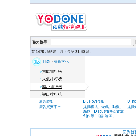
強力搜尋：
有
1470
項結果，以下是第
21-40
項。
目錄
>
藝術文化
貢獻排行榜
人氣排行榜
轉址排行榜
導出排行榜
廣告聯盟
Bluelovers風
UTh
廣告買賣平台
提供程式、遊戲、動漫、
提供
腐物、Discuz插件及文章
創作等主題討論區。
回到首