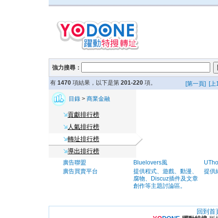
強力搜尋：
有
1470
項結果，以下是第
201-220
項。
[第一頁]
[上
目錄
>
商業金融
貢獻排行榜
人氣排行榜
轉址排行榜
導出排行榜
廣告聯盟
Bluelovers風
UTh
廣告買賣平台
提供程式、遊戲、動漫、
提供
腐物、Discuz插件及文章
創作等主題討論區。
回到首